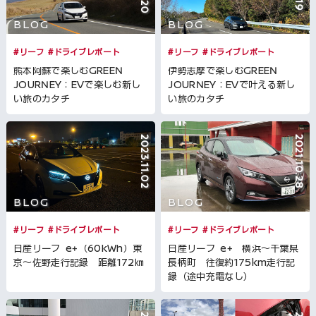
BLOG
BLOG
#リーフ
#ドライブレポート
#リーフ
#ドライブレポート
熊本阿蘇で楽しむGREEN
伊勢志摩で楽しむGREEN
JOURNEY：EVで楽しむ新し
JOURNEY：EVで叶える新し
い旅のカタチ
い旅のカタチ
2023.11.02
2021.10.28
BLOG
BLOG
#リーフ
#ドライブレポート
#リーフ
#ドライブレポート
日産リーフ e+（60kWh）東
日産リーフ e+ 横浜～千葉県
京～佐野走行記録 距離172㎞
長柄町 往復約175km走行記
録（途中充電なし）