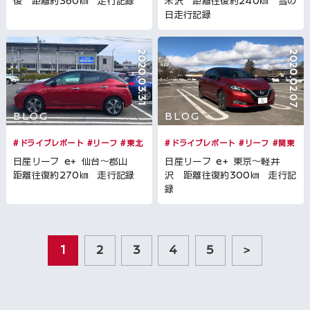
復 距離約360㎞ 走行記録
米沢 距離往復約240㎞ 雪の
日走行記録
2020.03.31
2020.02.07
BLOG
BLOG
#ドライブレポート
#リーフ
#東北
#ドライブレポート
#リーフ
#関東
日産リーフ e+ 仙台～郡山
日産リーフ e+ 東京～軽井
距離往復約270㎞ 走行記録
沢 距離往復約300㎞ 走行記
録
1
2
3
4
5
>