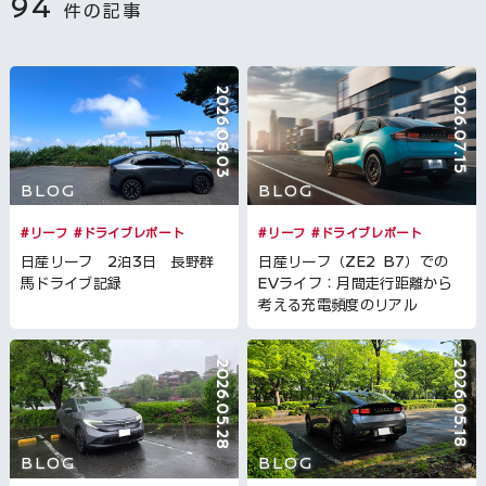
94
件の記事
2026.08.03
2026.07.15
BLOG
BLOG
#リーフ
#ドライブレポート
#リーフ
#ドライブレポート
日産リーフ 2泊3日 長野群
日産リーフ（ZE2 B7）での
馬ドライブ記録
EVライフ：月間走行距離から
考える充電頻度のリアル
2026.05.28
2026.05.18
BLOG
BLOG