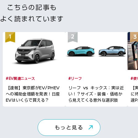
こちらの記事も
よく読まれています
#EV関連ニュース
#リーフ
#使
【速報】東京都がEV/PHEV
リーフ vs キックス：実は近
【
への補助金増額を発表！日産
い！？サイズ・装備・価格か
に
EVはいくらで買える？
ら見えてくる意外な選択肢
速
もっと見る