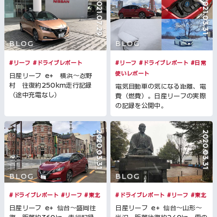
2021.07.29
2021.03.31
BLOG
BLOG
#リーフ
#ドライブレポート
#リーフ
#ドライブレポート
#日常
使いレポート
日産リーフ e+ 横浜～忍野
村 往復約250km走行記録
電気自動車の気になる距離、電
（途中充電なし）
費（燃費）。日産リーフの実際
の記録を公開中。
2020.03.31
2020.03.31
BLOG
BLOG
#ドライブレポート
#リーフ
#東北
#ドライブレポート
#リーフ
#東北
日産リーフ e+ 仙台～盛岡往
日産リーフ e+ 仙台～山形～